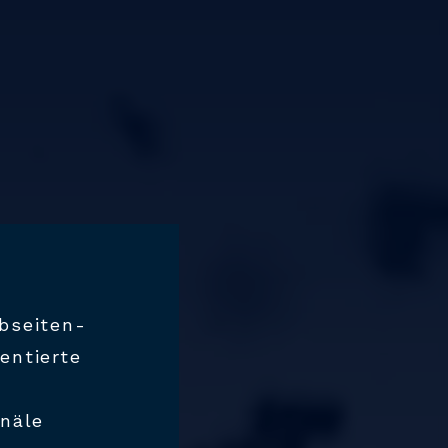
bseiten-
ientierte
anäle