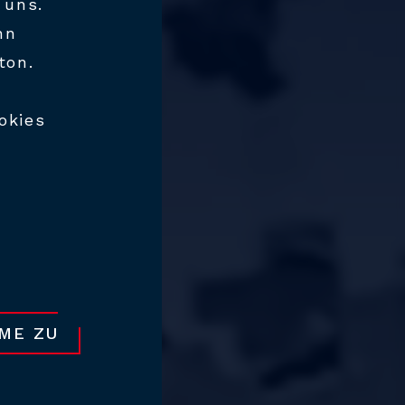
 uns.
nn
tton.
okies
MME ZU