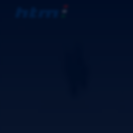
UNT
PRO
AUS
KON