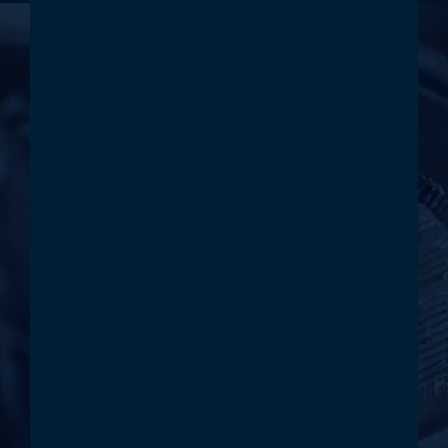
KONTAKT
VORWÄRTS IST
DIE RICHTUNG
Wir stehen Ihnen mit unseren sehr
präzisen Bearbeitungsmaschinen, der
ständigen Verfügbarkeit unserer
Anlagen und unserer innovativen
Denkweise jederzeit gerne zur
Verfügung.
Wir freuen uns auf Ihre Nachricht.
KONTAKTIEREN