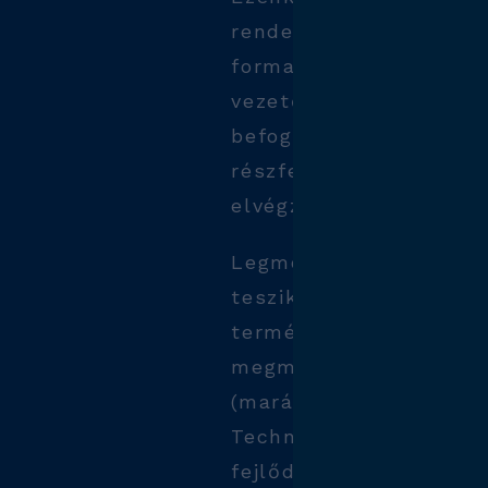
rendelkezünk szerszá
formabetétek, szersz
vezetőoszlopok, mérő-
befogóeszközök gyártá
részfeladatok (pl. hos
elvégzése terén.
Legmodernebb gépeink
teszik számunkra külö
termékek gyártását kü
megmunkálási technol
(marás, szikraforgácso
Technológiánk folyama
fejlődését és javulásá