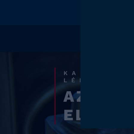
KAPCSOLA
LÉPNI
AZ IRÁ
ELŐRE!