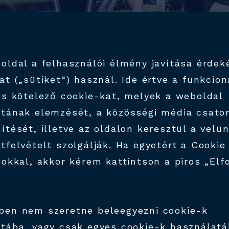
oldal a felhasználói élmény javítása érde
at („sütiket“) használ. Ide értve a funkcion
és kötelező cookie-kat, melyek a weboldal
tának elemzését, a közösségi média csato
ítését, illetve az oldalon keresztül a velü
tfelvételt szolgálják. Ha egyetért a Cookie
sokkal, akkor kérem kattintson a piros „El
RMÉKEK,
ben nem szeretne beleegyezni cookie-k
OLGÁLTATÁSOK
tába, vagy csak egyes cookie-k használatá