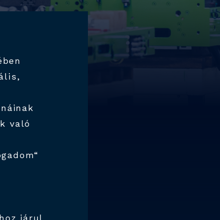
kében
ális,
rnáinak
nk való
fogadom“
hoz járul