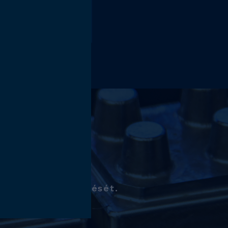
áló
k folyamatos
innovatív
az Önök
esszük megkeresését.