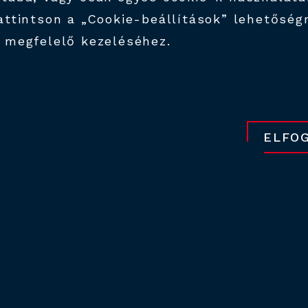
RGYÁRTÁS
attintson a „Cookie-beállítások” lehetőség
 megfelelő kezeléséhez.
ELFO
pok,
és dobozok
 akár
illetve 17
számok
asztalattal