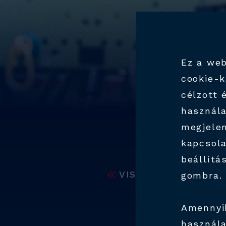
Ez a web
cookie-k
célzott 
használa
megjelen
kapcsola
beállítá
VISSZA
gombra.
TE
Amennyi
SZ
használa