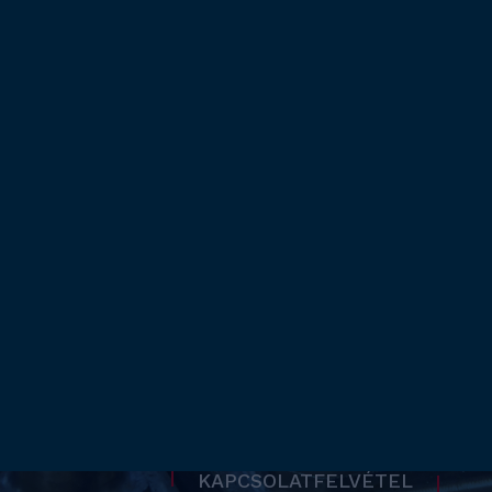
Nagy pontosságú megmunk
TBA
berendezéseinkkel, üzemün
NY
rendelkezésre állásával és 
gondolkodásunkkal állunk 
rendelkezésére. Örömmel v
KAPCSOLATFELVÉTEL