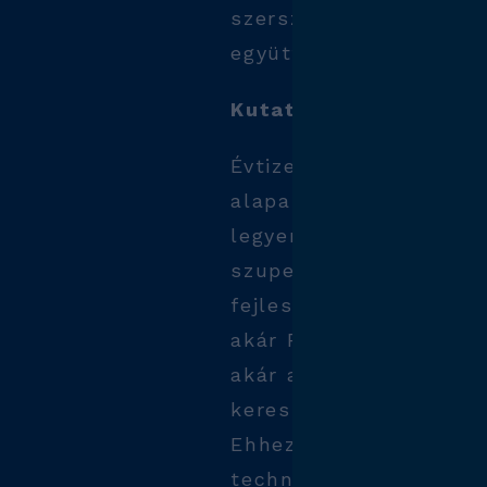
szerszámbeszállítónkk
együttműködve érjük e
Kutatás-fejlesztés
Évtizedek óta a speciá
alapanyagok megmunká
legyen az kerámia bev
szuperötvözet, folyam
fejlesztésünk. Képese
akár Rene, N2M megm
akár a kerámia bevona
keresztüli furatozásra 
Ehhez speciális gépekk
technológiákkal rende