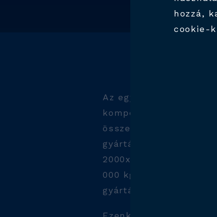
BÉ
hozzá, k
cookie-k
Az egyik legfontosabb
kompetenciánk a rakla
összecsukható ládák 
gyártására alkalmas –
2000x2200 mm méretű, 
000 kg tömegű – szer
gyártása.
Ezenkívül többéves tap