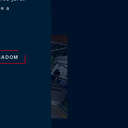
re a
GADOM